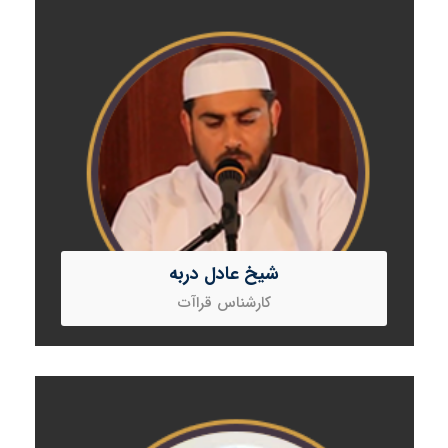
شیخ عادل دربه
کارشناس قراآت