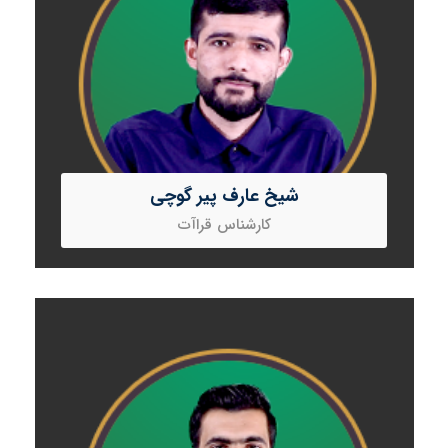
شیخ عارف پیر گوچی
کارشناس قراآت