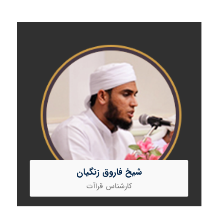
شیخ فاروق زنگیان
کارشناس قراآت