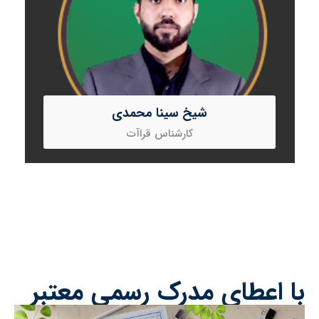
شیخ سینا محمدی
کارشناس قراآت
certificatio
ا اعطای مدرک رسمی معتبر