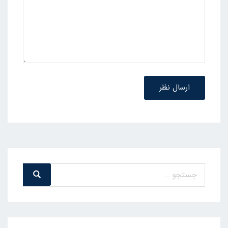
ارسال نظر
جستجو
جست
و
برای:
جو