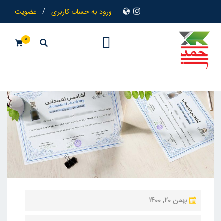
ورود به حساب کاربری
/
عضویت
0
ن
بهمن 20, 1400
و