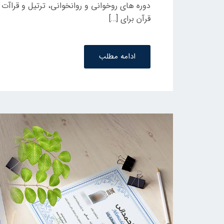
دوره های روخوانی و روانخوانی، ترتیل و قراآت
د
قرآن برای […]
ه
د
ر
ادامه مطلب