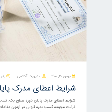
ن
بهمن 20, 1400
مدیریت آکادمی
بدون
و
شرایط اعطای مدرک پای
ش
ت
شرایط اعطای مدرک پایان دوره سطح یک: کسب نم
ه
قراءت مجوده کسب نمره قبولی در آزمون مقاما
ش