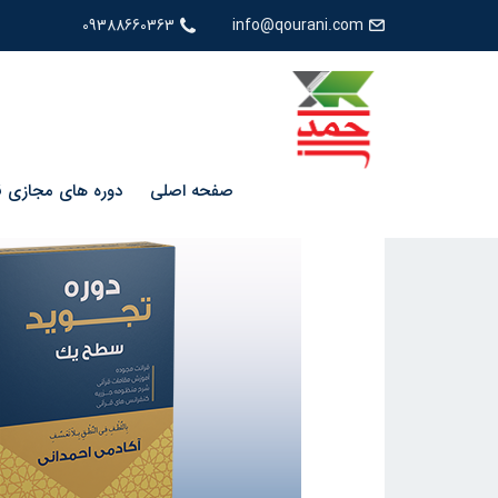
09388660363
info@qourani.com
صفحه اصلی
دوره های مجازی ق