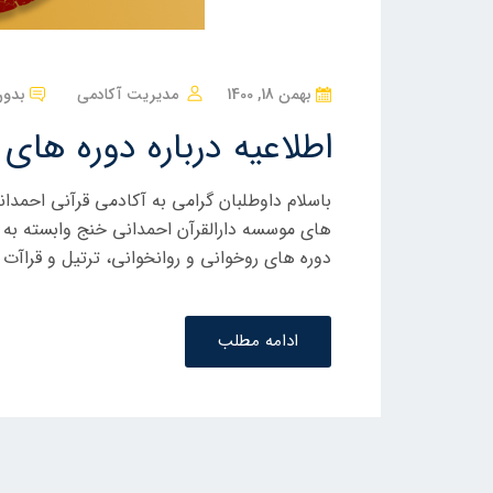
ن
بهمن 18, 1400
مدیریت آکادمی
بدون
و
اطلاعیه درباره دوره های
ش
ت
باسلام داوطلبان گرامی به آکادمی قرآنی احمد
ه
های موسسه دارالقرآن احمدانی خنج وابسته به 
ش
دوره های روخوانی و روانخوانی، ترتیل و قراآت 
د
ه
د
ادامه مطلب
ر