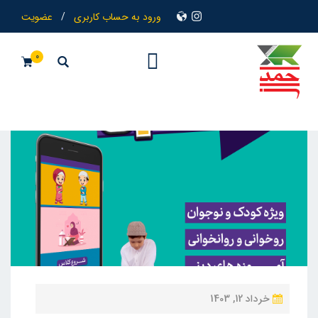
ورود به حساب کاربری
/
عضویت
0
ن
خرداد 12, 1403
و