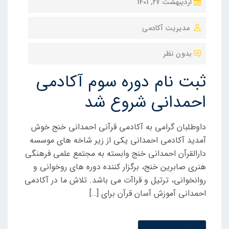
ن
اردیبهشت 27, 1401
و
مدیریت آکادمی
ش
ت
بدون نظر
ه
ش
ثبت نام دوره سوم آکادمی
د
احمدانی شروع شد
ه
د
داوطلبان گرامی به آکادمی قرآنی احمدانی خنج خوش
ر
آمدید آکادمی احمدانی یکی از زیر شاخه های موسسه
دارالقرآن احمدانی خنج وابسته به مجتمع علمی فرهنگی
هنری صابرین خنج، برگزار کننده دوره های روخوانی و
روانخوانی، ترتیل و قراآت می باشد. تلاش ما در آکادمی
احمدانی آموزش آسان قرآن برای […]