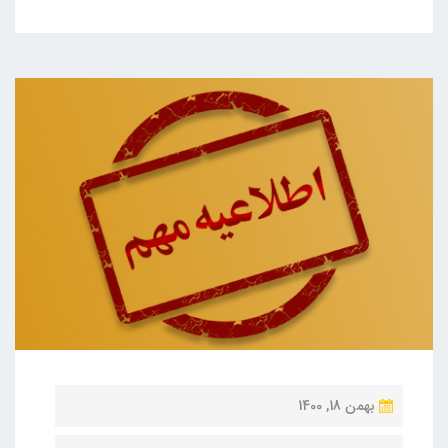
ن
بهمن 18, 1400
و