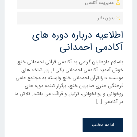
مدیریت آکادمی
ش
ت
بدون نظر
ه
ش
اطلاعیه درباره دوره های
د
آکادمی احمدانی
ه
د
باسلام داوطلبان گرامی به آکادمی قرآنی احمدانی خنج
ر
خوش آمدید آکادمی احمدانی یکی از زیر شاخه های
موسسه دارالقرآن احمدانی خنج وابسته به مجتمع علمی
فرهنگی هنری صابرین خنج، برگزار کننده دوره های
روخوانی و روانخوانی، ترتیل و قراآت می باشد. تلاش ما
در آکادمی […]
ادامه مطلب