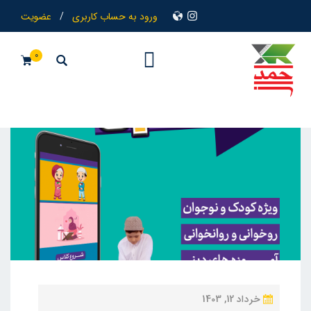
ورود به حساب کاربری
/
عضویت
0
ن
خرداد 12, 1403