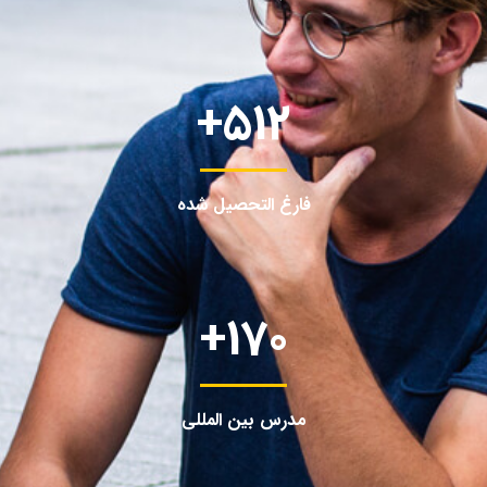
+
512
فارغ التحصیل شده
+
170
مدرس بین المللی