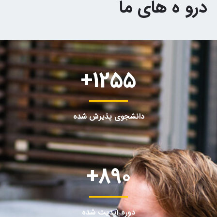
درو ه های ما
+
1255
دانشجوی پذیرش شده
+
890
دوره آپدیت شده